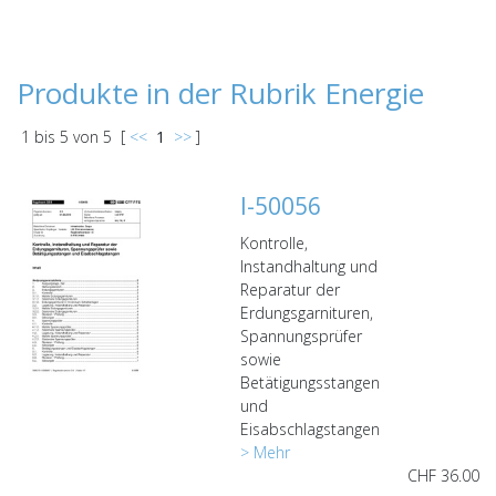
Produkte in der Rubrik Energie
1
bis
5
von
5
[
<<
1
>>
]
I-50056
Kontrolle,
Instandhaltung und
Reparatur der
Erdungsgarnituren,
Spannungsprüfer
sowie
Betätigungsstangen
und
Eisabschlagstangen
> Mehr
CHF
36.00