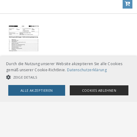
Durch die Nutzung unserer Website akzeptieren Sie alle Cookies
gemäß unserer Cookie-Richtlinie.
Datenschutzerklärung
ZEIGE DETAILS
I-50068
Netzfrequenzabhängige
ALLE AKZEPTIEREN
COOKIES ABLEHNEN
Traktionsleistungsbegrenzung
> Mehr
CHF
18.00
UNBEDINGT NOTWENDIGE COOKIES
LEISTUNGSCOOKIES
Download
TARGETING-COOKIES
Loseblätter mit Ordner A5