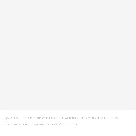
System Bahn / RTE
>
RTE-Webshop
>
RTE-Webshop/RTE-Downloads
> Distances
d'implantation des signaux avancés: Voie normale