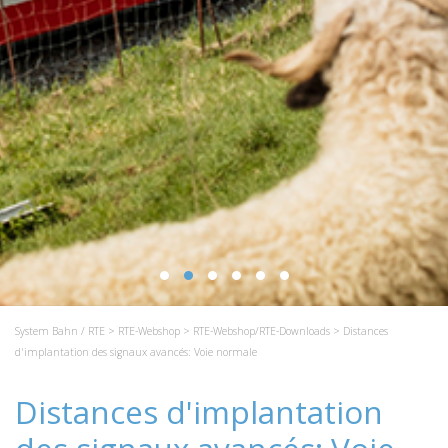
System Bahn / RTE
>
RTE-Webshop
>
RTE-Webshop/RTE-Downloads
> Distances
d'implantation des signaux avancés: Voie normale
Distances d'implantation