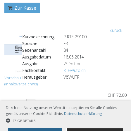
Zur Kasse
Zurück
Kurzbezeichnung
R RTE 29100
Sprache
FR
Seitenanzahl
84
Ausgabedatum
16.05.2014
e
Ausgabe
2
édition
Fachkontakt
RTE@utp.ch
Herausgeber
VöV/UTP
Vorschau
(Inhaltsverzeichnis)
CHF 72.00
Download
Gebunden A4
Durch die Nutzung unserer Website akzeptieren Sie alle Cookies
gemäß unserer Cookie-Richtlinie.
Datenschutzerklärung
Loseblätter mit Ordner A5
ZEIGE DETAILS