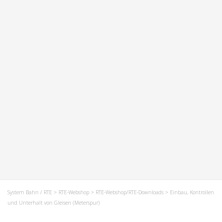
System Bahn / RTE
>
RTE-Webshop
>
RTE-Webshop/RTE-Downloads
> Einbau, Kontrollen
und Unterhalt von Gleisen (Meterspur)