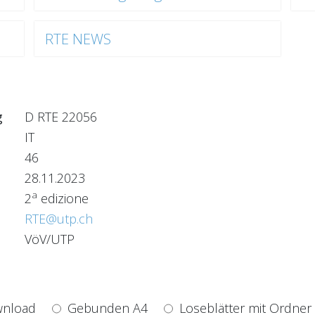
RTE NEWS
g
D RTE 22056
IT
46
28.11.2023
a
2
edizione
RTE@utp.ch
VöV/UTP
nload
Gebunden A4
Loseblätter mit Ordner