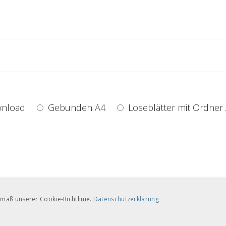
nload
Gebunden A4
Loseblätter mit Ordner
nload
Gebunden A4
Loseblätter mit Ordner
mäß unserer Cookie-Richtlinie.
Datenschutzerklärung