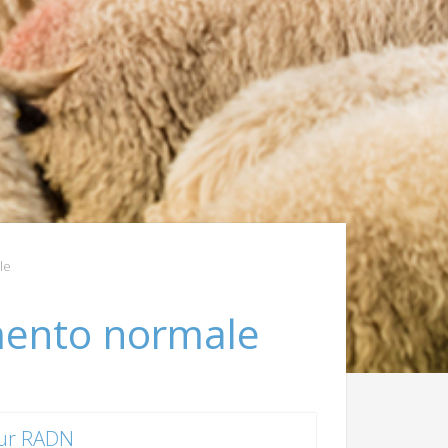
le
amento normale
ur RADN