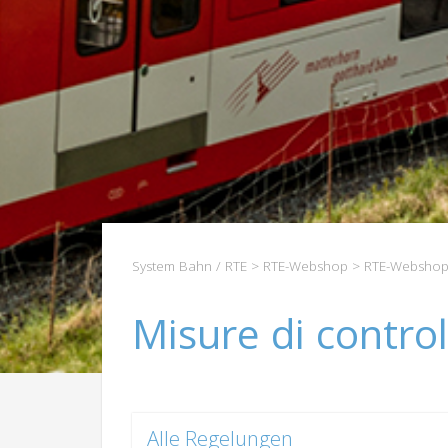
System Bahn / RTE
>
RTE-Webshop
>
RTE-Webshop
Misure di contro
Alle Regelungen