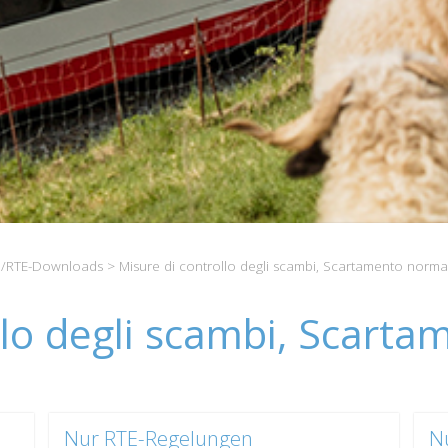
/RTE-Downloads
> Misure di controllo degli scambi, Scartamento norma
llo degli scambi, Scart
Nur RTE-Regelungen
N