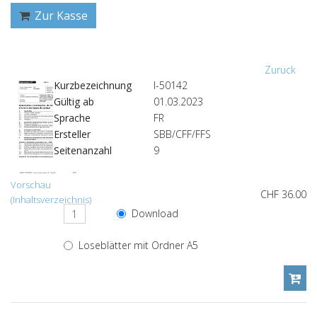
Zur Kasse
Zurück
Kurzbezeichnung
I-50142
Gültig ab
01.03.2023
Sprache
FR
Ersteller
SBB/CFF/FFS
Seitenanzahl
9
Vorschau
CHF 36.00
(Inhaltsverzeichnis)
Download
Loseblätter mit Ordner A5