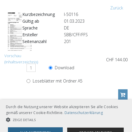
Zurück
Kurzbezeichnung
I-50116
Gültig ab
01.03.2023
Sprache
DE
Ersteller
SBB/CFF/FFS
Seitenanzahl
201
Vorschau
CHF 144.00
(Inhaltsverzeichnis)
Download
Loseblätter mit Ordner A5
Durch die Nutzung unserer Website akzeptieren Sie alle Cookies
Andere Sprachversionen
gemäß unserer Cookie-Richtlinie.
Datenschutzerklärung
ZEIGE DETAILS
CHF 144.00