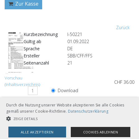
Zur Kasse
Zurück
Kurzbezeichnung
I-50221
Gültig ab
01.09.2022
Sprache
DE
Ersteller
SBB/CFF/FFS
Seitenanzahl
21
Vorschau
CHF 36.00
(Inhaltsverzeichnis)
Download
Loseblätter mit Ordner A5
Durch die Nutzung unserer Website akzeptieren Sie alle Cookies
gemäß unserer Cookie-Richtlinie.
Datenschutzerklärung
ZEIGE DETAILS
ALLE AKZEPTIEREN
COOKIES ABLEHNEN
Andere Sprachversionen