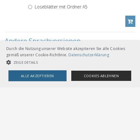
Loseblätter mit Ordner A5
Andere Sprachversionen
Durch die Nutzung unserer Website akzeptieren Sie alle Cookies
gemäß unserer Cookie-Richtlinie.
Datenschutzerklärung
CHF 54.00
ZEIGE DETAILS
Download
Französisch
ALLE AKZEPTIEREN
COOKIES ABLEHNEN
Loseblätter mit Ordner A5
UNBEDINGT NOTWENDIGE COOKIES
LEISTUNGSCOOKIES
TARGETING-COOKIES
CHF 54.00
Download
Italienisch
Unbedingt notwendige Cookies
Leistungscookies
Loseblätter mit Ordner A5
Targeting-Cookies