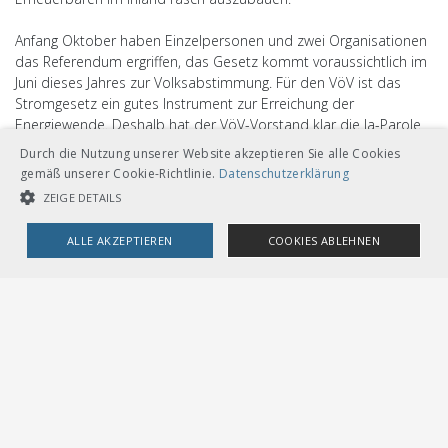
Anfang Oktober haben Einzelpersonen und zwei Organisationen
das Referendum ergriffen, das Gesetz kommt voraussichtlich im
Juni dieses Jahres zur Volksabstimmung. Für den VöV ist das
Stromgesetz ein gutes Instrument zur Erreichung der
Energiewende. Deshalb hat der VöV-Vorstand klar die Ja-Parole
beschlossen.
Durch die Nutzung unserer Website akzeptieren Sie alle Cookies
gemäß unserer Cookie-Richtlinie.
Datenschutzerklärung
ZEIGE DETAILS
ALLE AKZEPTIEREN
COOKIES ABLEHNEN
UNBEDINGT NOTWENDIGE COOKIES
LEISTUNGSCOOKIES
TARGETING-COOKIES
VERBAND ÖFFENTLICHER VERKEHR
Unbedingt notwendige Cookies
Leistungscookies
Dählhölzliweg 12
Targeting-Cookies
CH-3005 Bern
Tel. Direktkontakt zum VöV-Team