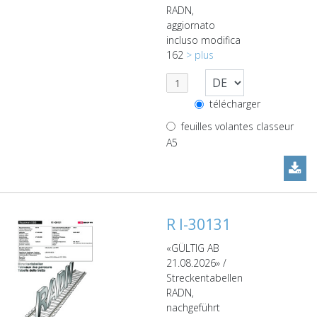
RADN,
aggiornato
incluso modifica
162
> plus
télécharger
feuilles volantes classeur
A5
R I-30131
«GÜLTIG AB
21.08.2026» /
Streckentabellen
RADN,
nachgeführt