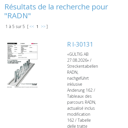
Résultats de la recherche pour
"RADN"
1
à
5
sur
5
[
<<
1
>>
]
R I-30131
«GÜLTIG AB
27.08.2026» /
Streckentabellen
RADN,
nachgeführt
inklusive
Änderung 162 /
Tableaux des
parcours RADN,
actualisé inclus
modification
162 / Tabelle
delle tratte