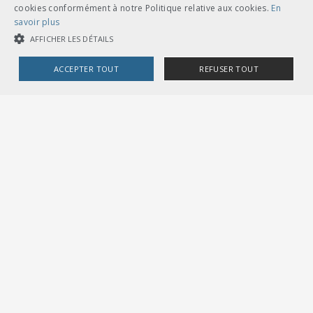
cookies conformément à notre Politique relative aux cookies.
En
D 30131
savoir plus
AFFICHER LES DÉTAILS
I-30131 /
Änderungsverzeichnis
ACCEPTER TOUT
REFUSER TOUT
Streckentabellen
RADN, inklusive
COOKIES STRICTEMENT NÉCESSAIRES
Änderungen 01-162 /
Liste des
COOKIES DE PERFORMANCE
COOKIES DE CIBLAGE
modifications
tableaux des
parcours RADN,
inclus modifications
Cookies strictement nécessaires
Cookies de performance
01-162 / Elenco delle
Cookies de ciblage
modifiche tabelle
delle tratte RADN,
Les cookies strictement nécessaires habilitent des fonctionnalités de
incluso modifiche 01-
base du site Web telles que la connexion des utilisateurs et la gestion
des comptes. Le site Web ne peut pas être utilisé correctement sans les
162
> plus
cookies strictement nécessaires.
Fournisseur /
Nom
Expiration
Description
Domaine
télécharger
CookieScriptConsent
1 mois
Dieses Cookie wird v
CookieScript