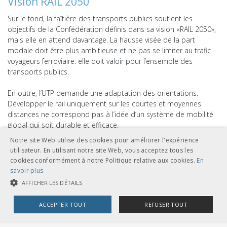
Vision RAIL 2050
Sur le fond, la faîtière des transports publics soutient les
objectifs de la Confédération définis dans sa vision «RAIL 2050»,
mais elle en attend davantage. La hausse visée de la part
modale doit être plus ambitieuse et ne pas se limiter au trafic
voyageurs ferroviaire: elle doit valoir pour l’ensemble des
transports publics.
En outre, l’UTP demande une adaptation des orientations.
Développer le rail uniquement sur les courtes et moyennes
distances ne correspond pas à l’idée d’un système de mobilité
global qui soit durable et efficace.
Notre site Web utilise des cookies pour améliorer l'expérience
Ainsi, c’est l’offre qui doit servir de base aux futurs
utilisateur. En utilisant notre site Web, vous acceptez tous les
aménagements et s’orienter sur les niveaux de desserte
cookies conformément à notre Politique relative aux cookies.
En
territoriale. Il faut constituer un système de base systématisé qui
savoir plus
puisse être complété dans le temps d’offres standardisées et
AFFICHER LES DÉTAILS
flexibles.
ACCEPTER TOUT
REFUSER TOUT
Accéder
à la prise de position de l'UTP
COOKIES STRICTEMENT NÉCESSAIRES