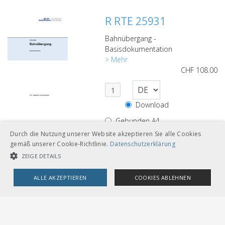
R RTE 25931
Bahnübergang -
Basisdokumentation
> Mehr
CHF
108.00
Download
Gebunden A4
Durch die Nutzung unserer Website akzeptieren Sie alle Cookies
Loseblätter mit Ordner A5
gemäß unserer Cookie-Richtlinie.
Datenschutzerklärung
ZEIGE DETAILS
ALLE AKZEPTIEREN
COOKIES ABLEHNEN
R RTE 26201
UNBEDINGT NOTWENDIGE COOKIES
LEISTUNGSCOOKIES
Beleuchtung
TARGETING-COOKIES
Bahninfrastruktur