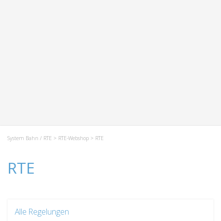
System Bahn / RTE
>
RTE-Webshop
> RTE
RTE
Alle Regelungen