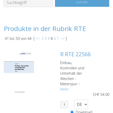
Produkte in der Rubrik RTE
41
bis
50
von
64
[
<<
2
3
4
5
6
7
>>
]
R RTE 22566
Einbau,
Kontrollen und
Unterhalt der
Weichen -
Meterspur
>
Mehr
CHF
54.00
Download