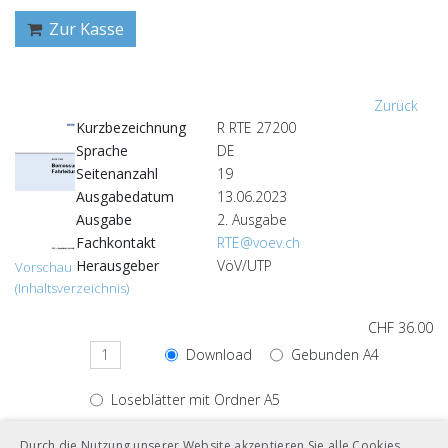
Zur Kasse
Zurück
Kurzbezeichnung
R RTE 27200
Sprache
DE
Seitenanzahl
19
Ausgabedatum
13.06.2023
Ausgabe
2. Ausgabe
Fachkontakt
RTE@voev.ch
Herausgeber
VöV/UTP
Vorschau
(Inhaltsverzeichnis)
CHF 36.00
Download
Gebunden A4
Loseblätter mit Ordner A5
Durch die Nutzung unserer Website akzeptieren Sie alle Cookies