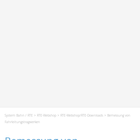
System Bahn / RTE
>
RTE-Webshop
>
RTE-Webshop/RTE-Downloads
> Bemessung von
Fahrleitungstragwerken