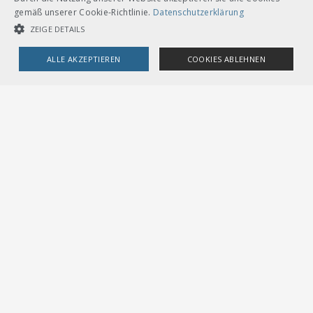
gemäß unserer Cookie-Richtlinie.
Datenschutzerklärung
ZEIGE DETAILS
Andere Sprachversionen
ALLE AKZEPTIEREN
COOKIES ABLEHNEN
CHF 36.00
UNBEDINGT NOTWENDIGE COOKIES
LEISTUNGSCOOKIES
Download
Gebunden A4
Französisch
TARGETING-COOKIES
Loseblätter mit Ordner A5
Unbedingt notwendige Cookies
Leistungscookies
Targeting-Cookies
Streng notwendige Cookies ermöglichen die Kernfunktionen der
Website wie Benutzeranmeldung und Kontoverwaltung. Die Website
kann ohne die unbedingt erforderlichen Cookies nicht ordnungsgemäß
verwendet werden.
Provider /
Name
Ablauf
Beschreibung
Domain
VERBAND ÖFFENTLICHER VERKEHR
Dählhölzliweg 12
CookieScriptConsent
1
Dieses Cookie wird vom
CookieScript
CH-3005 Bern
Monat
Cookie-Script.com-Dienst
.voev.ch