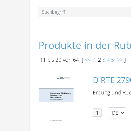
Produkte in der Rub
11
bis
20
von
64
[
<<
1
2
3
4
5
>>
]
D RTE 279
Erdung und Rüc