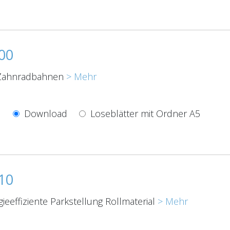
00
 Zahnradbahnen
> Mehr
Download
Loseblätter mit Ordner A5
10
ieeffiziente Parkstellung Rollmaterial
> Mehr