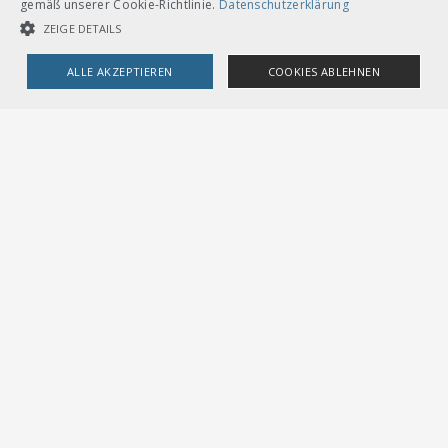
gemäß unserer Cookie-Richtlinie.
Datenschutzerklärung
Loseblätter mit Ordner A5
ZEIGE DETAILS
ALLE AKZEPTIEREN
COOKIES ABLEHNEN
UNBEDINGT NOTWENDIGE COOKIES
LEISTUNGSCOOKIES
I-50083
TARGETING-COOKIES
Abnahme und
Übernahme von
Sicherungsanlagen
(A31)
> Mehr
Unbedingt notwendige Cookies
Leistungscookies
CHF
36.00
Targeting-Cookies
Streng notwendige Cookies ermöglichen die Kernfunktionen der
Website wie Benutzeranmeldung und Kontoverwaltung. Die Website
Download
kann ohne die unbedingt erforderlichen Cookies nicht ordnungsgemäß
verwendet werden.
Loseblätter mit Ordner A5
Provider /
Name
Ablauf
Beschreibung
Domain
CookieScriptConsent
1
Dieses Cookie wird vom
CookieScript
Monat
Cookie-Script.com-Dienst
.voev.ch
verwendet, um die