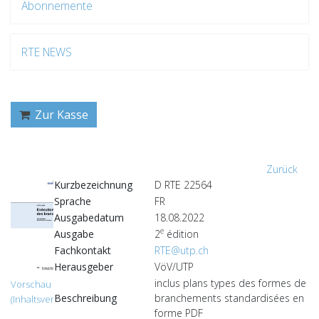
Abonnemente
RTE NEWS
Zur Kasse
Zurück
Kurzbezeichnung
D RTE 22564
Sprache
FR
Ausgabedatum
18.08.2022
e
Ausgabe
2
édition
Fachkontakt
RTE@utp.ch
Herausgeber
VöV/UTP
inclus plans types des formes de
Vorschau
Beschreibung
branchements standardisées en
(Inhaltsverzeichnis)
forme PDF