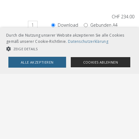
CHF 234.00
Download
Gebunden A4
Durch die Nutzung unserer Website akzeptieren Sie alle Cookies
Loseblätter mit Ordner A5
gemäß unserer Cookie-Richtlinie.
Datenschutzerklärung
ZEIGE DETAILS
ALLE AKZEPTIEREN
COOKIES ABLEHNEN
Andere Sprachversionen
UNBEDINGT NOTWENDIGE COOKIES
LEISTUNGSCOOKIES
TARGETING-COOKIES
CHF 234.00
Download
Gebunden A4
Deutsch
Loseblätter mit Ordner A5
Unbedingt notwendige Cookies
Leistungscookies
Targeting-Cookies
Streng notwendige Cookies ermöglichen die Kernfunktionen der
Website wie Benutzeranmeldung und Kontoverwaltung. Die Website