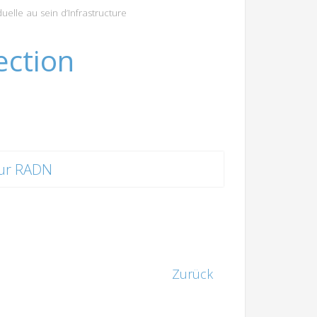
uelle au sein d’Infrastructure
ection
ur RADN
Zurück