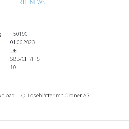
RTE NEWS
g
I-50190
01.06.2023
DE
SBB/CFF/FFS
10
nload
Loseblätter mit Ordner A5