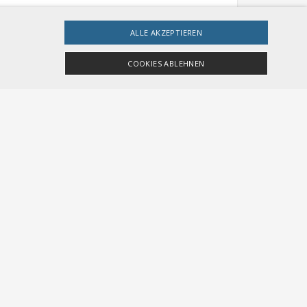
ALLE AKZEPTIEREN
CHF 36.00
COOKIES ABLEHNEN
CHF 36.00
ingt erforderlichen Cookies nicht ordnungsgemäß
esucher-Cookies zu speichern. Das Cookie-Banner
eine Kennung, die zum Verwalten von
Zahl. Die Art und Weise, wie sie verwendet wird,
 einen Benutzer zwischen den Seiten.