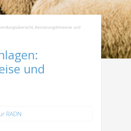
wendungsübersicht, Benutzungshinweise und
nlagen:
eise und
ur RADN