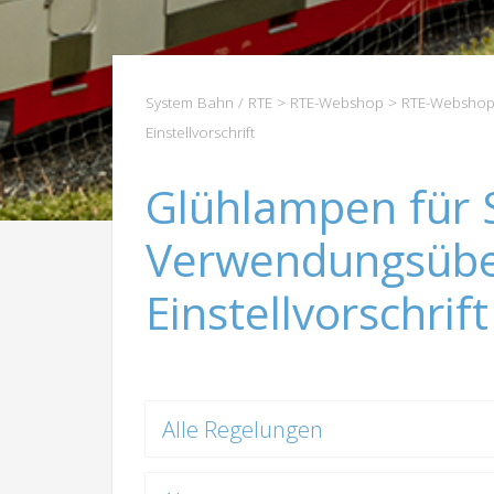
System Bahn / RTE
>
RTE-Webshop
>
RTE-Webshop
Einstellvorschrift
Glühlampen für 
Verwendungsüber
Einstellvorschrift
Alle Regelungen