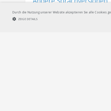
Andere Sprachversionen
Durch die Nutzung unserer Website akzeptieren Sie alle Cookies ge
ZEIGE DETAILS
Dow
Französisch
UNBEDINGT NOTWENDIGE COOKIES
LEISTUNGSCOOKIES
Unbedi
Streng notwendige Cookies ermöglichen die Kernfunktionen der Websi
Dow
Italienisch
verwendet werden.
Provider /
Name
Ablauf
Beschreibung
Domain
CookieScriptConsent
1
Dieses Cookie wird
CookieScript
Monat
von Cookie-Script.
.voev.ch
PHPSESSID
1
Cookie, das von An
PHP.net
Stunde
Benutzersitzungsvar
www.voev.ch
kann für die Site s