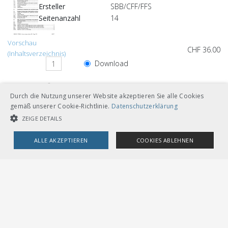
Ersteller
SBB/CFF/FFS
Seitenanzahl
14
Vorschau
CHF 36.00
(Inhaltsverzeichnis)
Download
Loseblätter mit Ordner A5
Durch die Nutzung unserer Website akzeptieren Sie alle Cookies
gemäß unserer Cookie-Richtlinie.
Datenschutzerklärung
ZEIGE DETAILS
Andere Sprachversionen
ALLE AKZEPTIEREN
COOKIES ABLEHNEN
UNBEDINGT NOTWENDIGE COOKIES
LEISTUNGSCOOKIES
CHF 36.00
TARGETING-COOKIES
Download
Deutsch
Loseblätter mit Ordner A5
Unbedingt notwendige Cookies
Leistungscookies