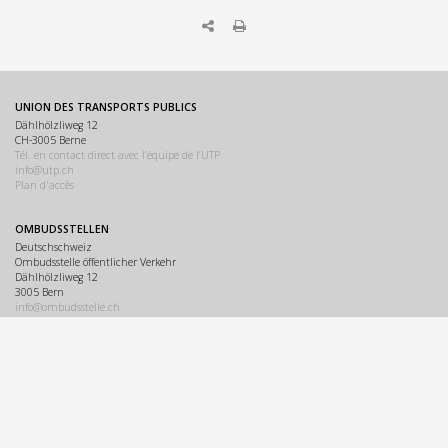
UNION DES TRANSPORTS PUBLICS
Dählhölzliweg 12
CH-3005 Berne
Tél. en contact direct avec l’équipe de l’UTP
info@utp.ch
Plan d'accès
OMBUDSSTELLEN
Deutschschweiz
Ombudsstelle öffentlicher Verkehr
Dählhölzliweg 12
3005 Bern
info@ombudsstelle.ch
Romandie
Service de médiation des transports publics
Dählhölzliweg 12
3005 Berne
info@servicedemediation.ch
LINKS