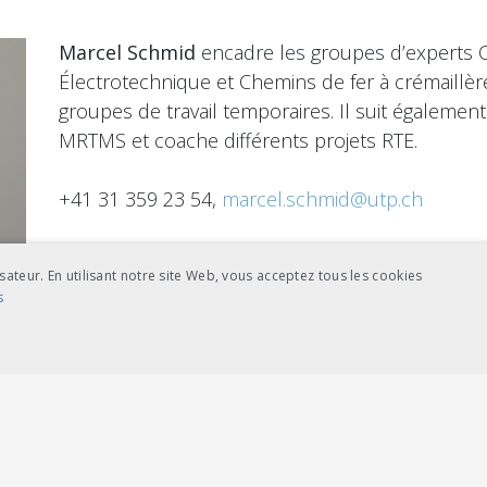
Marcel Schmid
encadre les groupes d’experts
Électrotechnique et Chemins de fer à crémaillè
groupes de travail temporaires. Il suit égaleme
MRTMS et coache différents projets RTE.
+41 31 359 23 54,
marcel.schmid@utp.ch
sateur. En utilisant notre site Web, vous acceptez tous les cookies
s
Martin Strobel
s’occupe des groupes d’experts 
NCE
COOKIES DE CIBLAGE
voie normale et Tramways. Il est la personne à 
normes de l’UTP. Il soutient en sus les organes
plusieurs projets RTE en tant que coach.
ictement nécessaires
Cookies de performance
Cookies de ciblage