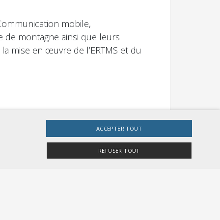
 Communication mobile,
re de montagne ainsi que leurs
nt la mise en œuvre de l’ERTMS et du
ACCEPTER TOUT
REFUSER TOUT
Véhicules à voie métrique, Véhicules à
contacter quant à la plateforme de
 de direction du RTE et encadre