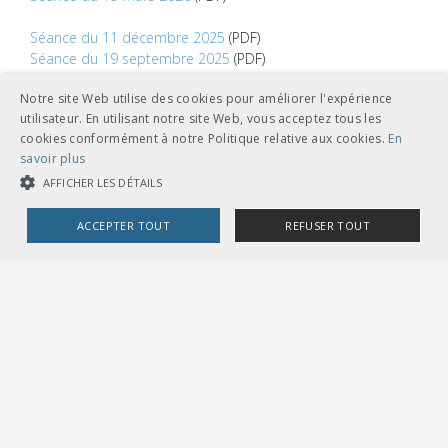
Séance du 11 décembre 2025
(PDF)
Séance du 19 septembre 2025
(PDF)
Séance du 4 juin 2025
(PDF)
Notre site Web utilise des cookies pour améliorer l'expérience
Séance du 20 mars 2025
(PDF)
utilisateur. En utilisant notre site Web, vous acceptez tous les
cookies conformément à notre Politique relative aux cookies.
En
savoir plus
AFFICHER LES DÉTAILS
ACCEPTER TOUT
REFUSER TOUT
COOKIES STRICTEMENT NÉCESSAIRES
COOKIES DE PERFORMANCE
COOKIES DE CIBLAGE
Contact
Cookies strictement nécessaires
Cookies de performance
Martin Strobel
Cookies de ciblage
Chef de projet Système ferroviaire
+41 31 359 23 16