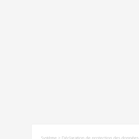
Système
> Déclaration de protection des données