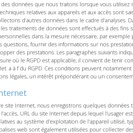
es données que nous traitons lorsque vous utilisez 
techniques relatives aux appareils et aux accès sont s
ollectons d’autres données dans le cadre d’analyses. D
les traitements de données sont effectués à des fins s
ersonnelles dans la mesure nécessaire, par exemple pou
s questions, fournir des informations sur nos prestati
lopper des prestations. Les paragraphes suivants indiq
mesure où le RGPD est applicable, il convient de tenir c
l. 1, let. a à f du RGPD. Ces conditions peuvent notammen
tions légales, un intérêt prépondérant ou un consenteme
Internet
 site Internet, nous enregistrons quelques données te
’accès, URL du site Internet depuis lequel l’usager est 
tives au système d’exploitation de l’appareil utilisé, typ
 balises web sont également utilisées pour collecter d