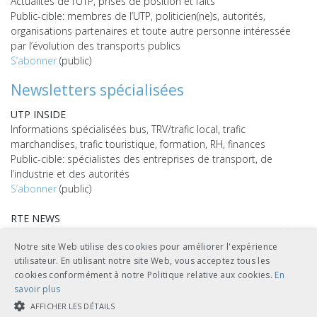
Actualités de l’UTP, prises de position et faits
Public-cible: membres de l’UTP, politicien(ne)s, autorités,
organisations partenaires et toute autre personne intéressée
par l’évolution des transports publics
S’abonner
(public)
Newsletters spécialisées
UTP INSIDE
Informations spécialisées bus, TRV/trafic local, trafic
marchandises, trafic touristique, formation, RH, finances
Public-cible: spécialistes des entreprises de transport, de
l’industrie et des autorités
S’abonner
(public)
RTE NEWS
Informations spécialisées sur l’Ouvrage de référence en matière
Notre site Web utilise des cookies pour améliorer l'expérience
de technique ferroviaire (RTE)
utilisateur. En utilisant notre site Web, vous acceptez tous les
Public-cible: abonné(e)s du RTE
cookies conformément à notre Politique relative aux cookies.
En
S’abonner
(public)
savoir plus
TECH NEWS
AFFICHER LES DÉTAILS