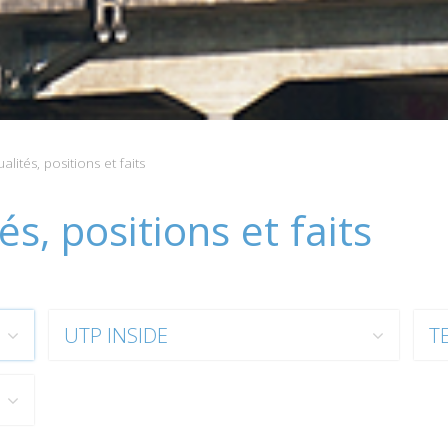
lités, positions et faits
és, positions et faits
UTP INSIDE
T