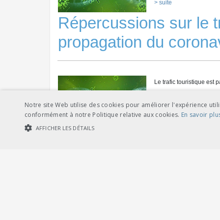
> suite
Répercussions sur le tr
propagation du corona
Le trafic touristique es
Mécaniques Suisses et en
Notre site Web utilise des cookies pour améliorer l'expérience utili
transport dans la recher
conformément à notre Politique relative aux cookies.
En savoir plu
AFFICHER LES DÉTAILS
> suite
Covid-19: conséquences
COOKIES STRICTEMENT NÉCESSAIRES
COOKIES DE PERFORMA
Cookies str
La formation professionn
professionnelle (Confédé
Les cookies strictement nécessaires habilitent des fonctionnalités de ba
les cookies strictement nécessaires.
2020.