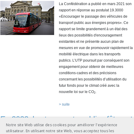
La Confédération a publié en mars 2021 son
rapport en réponse au postulat 19.3000
«Encourager le passage des véhicules de
transport public aux énergies propres». Ce
rapport se limite grandement à un état des
lieux des possibilités d'encouragement
existantes et ne présente aucun plan de
mesures en vue de promouvoir rapidement la
mobilité électrique dans les transports
publics. L’UTP poursuit par conséquent son
engagement pour obtenir de meilleures
conditions-cadres et des précisions
concernant les possibilités d’utilisation du
futur fonds pour le climat créé avec la
nouvelle loi sur le CO
.
2
> suite
En 2022, les transports publics fêteront
Notre site Web utilise des cookies pour améliorer l'expérience
les 175 ans du trafic ferroviaire en
utilisateur. En utilisant notre site Web, vous acceptez tous les