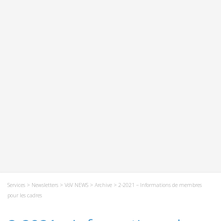
Services
>
Newsletters
>
VöV NEWS
>
Archive
> 2-2021 – Informations de membres
pour les cadres