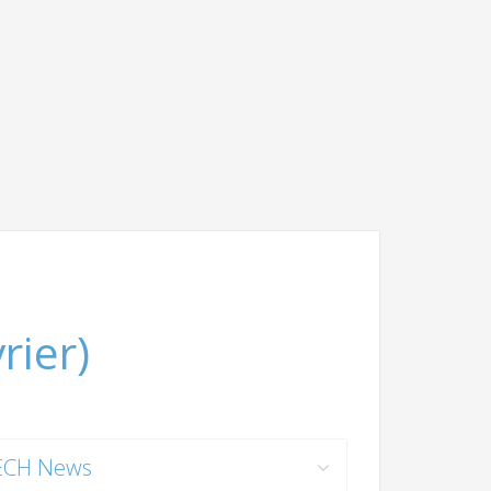
rier)
ECH News