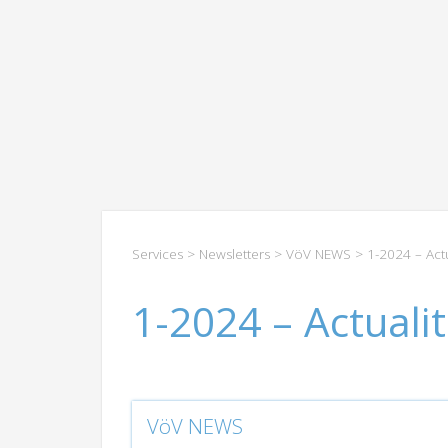
Services
>
Newsletters
>
VöV NEWS
> 1-2024 – Actua
1-2024 – Actualité
VöV NEWS