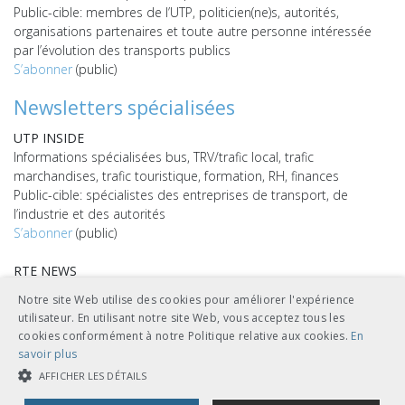
Public-cible: membres de l’UTP, politicien(ne)s, autorités,
organisations partenaires et toute autre personne intéressée
par l’évolution des transports publics
S’abonner
(public)
Newsletters spécialisées
UTP INSIDE
Informations spécialisées bus, TRV/trafic local, trafic
marchandises, trafic touristique, formation, RH, finances
Public-cible: spécialistes des entreprises de transport, de
l’industrie et des autorités
S’abonner
(public)
RTE NEWS
Informations spécialisées sur l’Ouvrage de référence en matière
Notre site Web utilise des cookies pour améliorer l'expérience
de technique ferroviaire (RTE)
utilisateur. En utilisant notre site Web, vous acceptez tous les
Public-cible: abonné(e)s du RTE
cookies conformément à notre Politique relative aux cookies.
En
S’abonner
(public)
savoir plus
AFFICHER LES DÉTAILS
TECH NEWS
Informations spécialisées sur la technique et l’exploitation