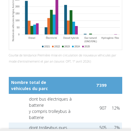
Courbe de tendance Première mise en circulation de nouveaux véhicules par
e
mode d’entraînement et par an (source: OFT, 1
avril 2026)
Nombre total de
7’399
véhicules du parc
dont bus électriques à
batterie
907
12%
y compris trolleybus à
batterie
dont trolleybus purs
505
7%