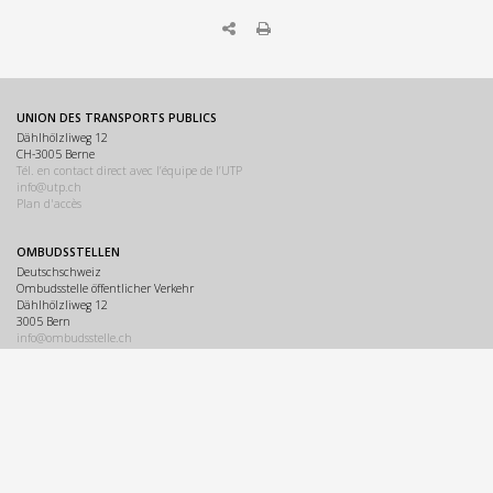
UNION DES TRANSPORTS PUBLICS
Dählhölzliweg 12
CH-3005 Berne
Tél. en contact direct avec l’équipe de l’UTP
info@utp.ch
Plan d'accès
OMBUDSSTELLEN
Deutschschweiz
Ombudsstelle öffentlicher Verkehr
Dählhölzliweg 12
3005 Bern
info@ombudsstelle.ch
Romandie
Service de médiation des transports publics
Dählhölzliweg 12
3005 Berne
info@servicedemediation.ch
LINKS