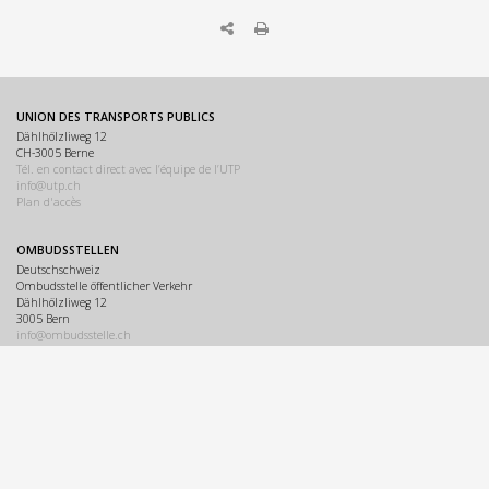
UNION DES TRANSPORTS PUBLICS
Dählhölzliweg 12
CH-3005 Berne
Tél. en contact direct avec l’équipe de l’UTP
info@utp.ch
Plan d'accès
OMBUDSSTELLEN
Deutschschweiz
Ombudsstelle öffentlicher Verkehr
Dählhölzliweg 12
3005 Bern
info@ombudsstelle.ch
Romandie
Service de médiation des transports publics
Dählhölzliweg 12
3005 Berne
info@servicedemediation.ch
LINKS