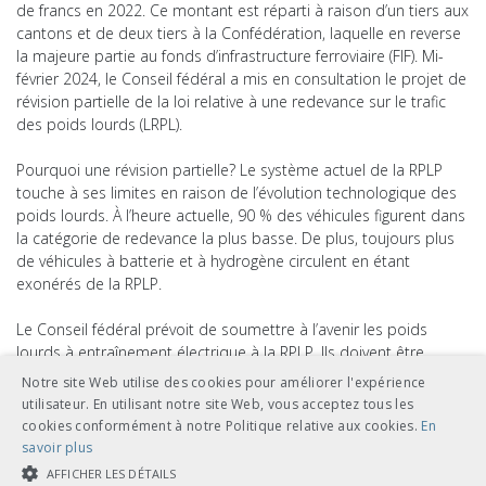
de francs en 2022. Ce montant est réparti à raison d’un tiers aux
cantons et de deux tiers à la Confédération, laquelle en reverse
la majeure partie au fonds d’infrastructure ferroviaire (FIF). Mi-
février 2024, le Conseil fédéral a mis en consultation le projet de
révision partielle de la loi relative à une redevance sur le trafic
des poids lourds (LRPL).
Pourquoi une révision partielle? Le système actuel de la RPLP
touche à ses limites en raison de l’évolution technologique des
poids lourds. À l’heure actuelle, 90 % des véhicules figurent dans
la catégorie de redevance la plus basse. De plus, toujours plus
de véhicules à batterie et à hydrogène circulent en étant
exonérés de la RPLP.
Le Conseil fédéral prévoit de soumettre à l’avenir les poids
lourds à entraînement électrique à la RPLP. Ils doivent être
intégrés à la catégorie de redevance la plus basse car ils
Notre site Web utilise des cookies pour améliorer l'expérience
n’émettent pas directement de polluants. Afin de ne pas freiner
utilisateur. En utilisant notre site Web, vous acceptez tous les
le passage aux véhicules électriques, cet assujettissement
cookies conformément à notre Politique relative aux cookies.
En
entrerait en vigueur seulement en 2031. De plus, le Conseil
savoir plus
fédéral propose deux variantes de mesures
AFFICHER LES DÉTAILS