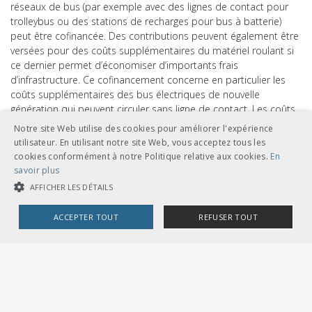
réseaux de bus (par exemple avec des lignes de contact pour
trolleybus ou des stations de recharges pour bus à batterie)
peut être cofinancée. Des contributions peuvent également être
versées pour des coûts supplémentaires du matériel roulant si
ce dernier permet d’économiser d’importants frais
d’infrastructure. Ce cofinancement concerne en particulier les
coûts supplémentaires des bus électriques de nouvelle
génération qui peuvent circuler sans ligne de contact. Les coûts
d’investissement économisés par rapport aux coûts
Notre site Web utilise des cookies pour améliorer l'expérience
d’infrastructure de systèmes de trolleybus ordinaires (en
utilisateur. En utilisant notre site Web, vous acceptez tous les
particulier les lignes de contact) et les surcoûts des véhicules (en
cookies conformément à notre Politique relative aux cookies.
En
règle générale vis-à-vis des bus diesel) doivent faire l’objet d’une
savoir plus
justification.
AFFICHER LES DÉTAILS
Ces dernières années, la Confédération a déjà décidé de quatre
ACCEPTER TOUT
REFUSER TOUT
générations de projets d’agglomération et les a financées. Les
bases nécessaires à l’élaboration et à l’examen des projets
COOKIES STRICTEMENT NÉCESSAIRES
e
d’agglomération transports et urbanisation de 5
génération
sont dorénavant disponibles. L’UTP recommande à ses
COOKIES DE PERFORMANCE
COOKIES DE CIBLAGE
entreprises membres actives dans les villes et les
agglomérations de se concerter avec les autorités communales