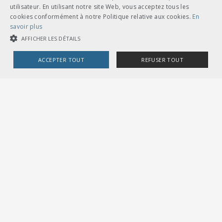
utilisateur. En utilisant notre site Web, vous acceptez tous les
cookies conformément à notre Politique relative aux cookies.
En
savoir plus
AFFICHER LES DÉTAILS
ACCEPTER TOUT
REFUSER TOUT
COOKIES STRICTEMENT NÉCESSAIRES
COOKIES DE PERFORMANCE
COOKIES DE CIBLAGE
Cookies strictement nécessaires
Cookies de performance
Cookies de ciblage
Les cookies strictement nécessaires habilitent des fonctionnalités de
base du site Web telles que la connexion des utilisateurs et la gestion
des comptes. Le site Web ne peut pas être utilisé correctement sans les
cookies strictement nécessaires.
Fournisseur /
Nom
Expiration
Description
Domaine