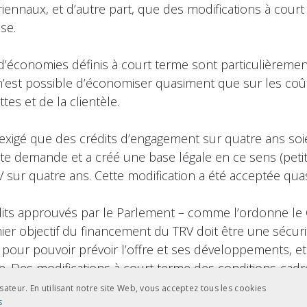
iennaux, et d’autre part, que des modifications à cour
se.
fs d’économies définis à court terme sont particulièreme
n’est possible d’économiser quasiment que sur les coût
tes et de la clientèle.
a exigé que des crédits d’engagement sur quatre ans so
e demande et a créé une base légale en ce sens (petit
sur quatre ans. Cette modification a été acceptée quas
its approuvés par le Parlement – comme l’ordonne le 
ier objectif du financement du TRV doit être une sécurit
te pour pouvoir prévoir l’offre et ses développements, 
re. Des modifications à court terme des conditions-cadr
sateur. En utilisant notre site Web, vous acceptez tous les cookies
s