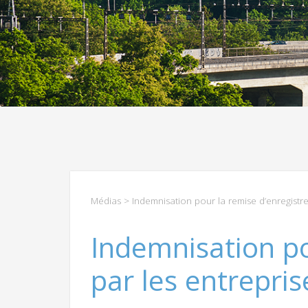
Médias
> Indemnisation pour la remise d’enregistre
Indemnisation po
par les entrepris