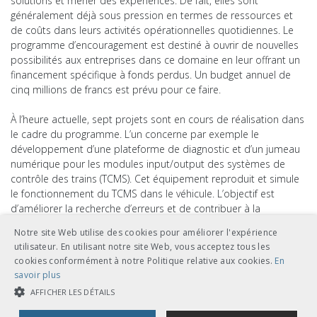
solutions et mener des expériences. De fait, elles sont
généralement déjà sous pression en termes de ressources et
de coûts dans leurs activités opérationnelles quotidiennes. Le
programme d’encouragement est destiné à ouvrir de nouvelles
possibilités aux entreprises dans ce domaine en leur offrant un
financement spécifique à fonds perdus. Un budget annuel de
cinq millions de francs est prévu pour ce faire.
À l’heure actuelle, sept projets sont en cours de réalisation dans
le cadre du programme. L’un concerne par exemple le
développement d’une plateforme de diagnostic et d’un jumeau
numérique pour les modules input/output des systèmes de
contrôle des trains (TCMS). Cet équipement reproduit et simule
le fonctionnement du TCMS dans le véhicule. L’objectif est
d’améliorer la recherche d’erreurs et de contribuer à la
formation du personnel de maintenance. Ce projet est mené
Notre site Web utilise des cookies pour améliorer l'expérience
par les CFF en collaboration avec la Haute école spécialisée du
utilisateur. En utilisant notre site Web, vous acceptez tous les
nord-ouest de la Suisse (FHNW).
cookies conformément à notre Politique relative aux cookies.
En
savoir plus
Sur le
site Internet de l’OFT
se trouve notamment un guide
AFFICHER LES DÉTAILS
expliquant dans le détail comment le programme fonctionne et
comment déposer une demande de financement. Différents