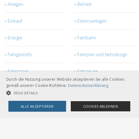
Anlagen
Betrieb
Einkauf
Elektroanlagen
Energie
Fahrbahn
Fahrgastinfo
Fahrplan und Netzdesign
Fahrstrom
Fahrzeuge
Durch die Nutzung unserer Website akzeptieren Sie alle Cookies
gemäß unserer Cookie-Richtlinie.
Datenschutzerklärung
Fahrzeugmanagement
Ingenieurbau
ZEIGE DETAILS
Kabel
Netzzugang
ALLE AKZEPTIEREN
COOKIES ABLEHNEN
UNBEDINGT NOTWENDIGE COOKIES
LEISTUNGSCOOKIES
Personal
Projekt- und Bau-
Management
TARGETING-COOKIES