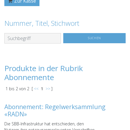
Zur Kasse
Nummer, Titel, Stichwort
Produkte in der Rubrik
Abonnemente
1
bis
2
von
2
[
<<
1
>>
]
Abonnement: Regelwerksammlung
«RADN»
Die SBB-Infrastruktur hat entschieden, den
Nutzern ihre netzzugangsrelevanten Vorschriften