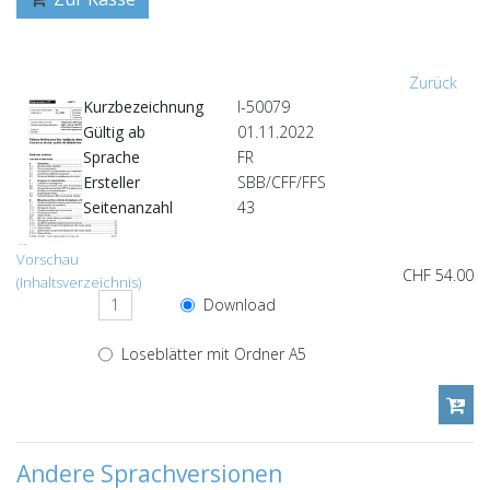
Zurück
Kurzbezeichnung
I-50079
Gültig ab
01.11.2022
Sprache
FR
Ersteller
SBB/CFF/FFS
Seitenanzahl
43
Vorschau
CHF 54.00
(Inhaltsverzeichnis)
Download
Loseblätter mit Ordner A5
Andere Sprachversionen