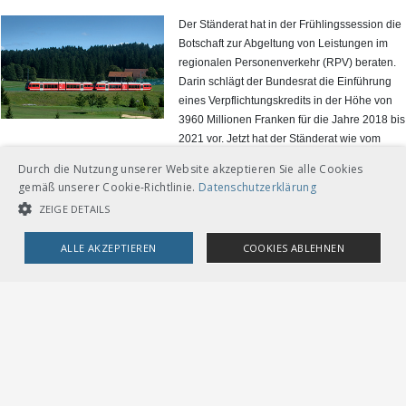
Der Ständerat hat in der Frühlingssession die
Botschaft zur Abgeltung von Leistungen im
regionalen Personenverkehr (RPV) beraten.
Darin schlägt der Bundesrat die Einführung
eines Verpflichtungskredits in der Höhe von
3960 Millionen Franken für die Jahre 2018 bis
2021 vor. Jetzt hat der Ständerat wie vom
Verband öffentlicher Verkehr (VöV), der LITRA
Durch die Nutzung unserer Website akzeptieren Sie alle Cookies
und von den Kantonen gefordert, eine
gemäß unserer Cookie-Richtlinie.
Datenschutzerklärung
stärkere Beteiligung des Bundes an den
ZEIGE DETAILS
Mehrkosten beschlossen, um damit neue
Tariferhöhungen und einen Abbau des RPV
ALLE AKZEPTIEREN
COOKIES ABLEHNEN
zu vermeiden. Der Ständerat ist dem Anliegen
des VöV gefolgt. Das Geschäft kommt nun in
UNBEDINGT NOTWENDIGE COOKIES
LEISTUNGSCOOKIES
den Nationalrat.
TARGETING-COOKIES
> Weiter
öV-Mobilität der Zukunft – Tagung
am 4. Mai 2017
Unbedingt notwendige Cookies
Leistungscookies