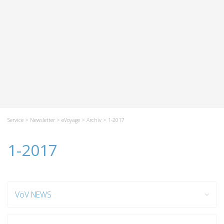
Service
>
Newsletter
>
eVoyage
>
Archiv
> 1-2017
1-2017
VöV NEWS