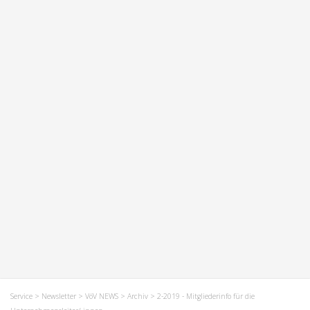
Service
>
Newsletter
>
VöV NEWS
>
Archiv
> 2-2019 - Mitgliederinfo für die