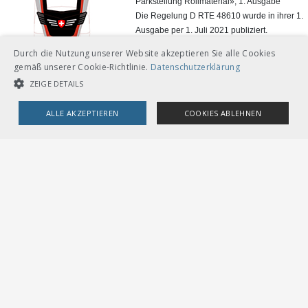
Parkstellung Rollmaterial», 1. Ausgabe
Die Regelung D RTE 48610 wurde in ihrer 1.
Ausgabe per 1. Juli 2021 publiziert.
Durch die Nutzung unserer Website akzeptieren Sie alle Cookies
> Weiter
gemäß unserer Cookie-Richtlinie.
Datenschutzerklärung
ZEIGE DETAILS
ALLE AKZEPTIEREN
COOKIES ABLEHNEN
UNBEDINGT NOTWENDIGE COOKIES
LEISTUNGSCOOKIES
TARGETING-COOKIES
VERBAND ÖFFENTLICHER VERKEHR
Dählhölzliweg 12
Unbedingt notwendige Cookies
Leistungscookies
CH-3005 Bern
Tel. Direktkontakt zum VöV-Team
Targeting-Cookies
info@voev.ch
Lageplan
Streng notwendige Cookies ermöglichen die Kernfunktionen der
Website wie Benutzeranmeldung und Kontoverwaltung. Die Website
kann ohne die unbedingt erforderlichen Cookies nicht ordnungsgemäß
OMBUDSSTELLEN
verwendet werden.
Deutschschweiz