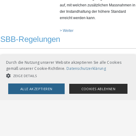
auf, mit welchen zusätzlichen Massnahmen in
der Instandhaltung der höhere Standard
erreicht werden kann.
> Weiter
SBB-Regelungen
Die SBB stellt die öffentlich erhältlichen SBB-
Durch die Nutzung unserer Website akzeptieren Sie alle Cookies
Regelungen, welche für andere Bahnen und
gemäß unserer Cookie-Richtlinie.
Datenschutzerklärung
Dritte von Interesse sind, über den RTE-
ZEIGE DETAILS
Webshop des VöV zur Verfügung.
In den letzten Monaten wurden weitere,
ALLE AKZEPTIEREN
COOKIES ABLEHNEN
öffentlich erhältliche Regelung publiziert.
UNBEDINGT NOTWENDIGE COOKIES
LEISTUNGSCOOKIES
> Weiter
TARGETING-COOKIES