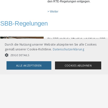
den RTE-Regelungen entgegen.
> Weiter
SBB-Regelungen
Die SBB stellt die öffentlich erhältlichen SBB-
Durch die Nutzung unserer Website akzeptieren Sie alle Cookies
Regelungen, welche für andere Bahnen und
gemäß unserer Cookie-Richtlinie.
Datenschutzerklärung
Dritte von Interesse sind, über den RTE-
Webshop des VöV zur Verfügung. In den
ZEIGE DETAILS
letzten Monaten wurden weitere, öffentlich
erhältliche Regelungen publiziert.
ALLE AKZEPTIEREN
COOKIES ABLEHNEN
> Weiter
UNBEDINGT NOTWENDIGE COOKIES
LEISTUNGSCOOKIES
TARGETING-COOKIES
Unbedingt notwendige Cookies
Leistungscookies