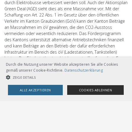
durch Elektrobusse verbessert werden soll. Auch der Aktionsplan
Green Deal (AGD) sieht dies als eine Massnahme vor. Mit der
Schaffung von Art. 22 Abs. 1 im Gesetz über den öffentlichen
Verkehr im Kanton Graubünden (GöV) kann der Kanton Beiträge
an Massnahmen im öV gewähren, die den CO2-Ausstoss
vermeiden oder wesentlich reduzieren. Das Förderprogramm
des Kantons unterstützt alternative Antriebstechniken finanziell
und kann Beiträge an den Betrieb der dafür erforderlichen
Infrastruktur im Bereich des öV (Ladestationen, Tankstellen)
leisten. Der Fördertatbestand ist bewusst offen formuliert. Es
wird neben der batterieelektrischen Mobilität dem zu
Durch die Nutzung unserer Website akzeptieren Sie alle Cookies
erwartenden technischen Fortschritt auch im Bereich der
gemäß unserer Cookie-Richtlinie.
Datenschutzerklärung
wasserstoffbetriebenen Fahrzeuge Rechnung getragen. Mehr
ZEIGE DETAILS
dazu ist
hier
zu finden.
ALLE AKZEPTIEREN
COOKIES ABLEHNEN
UNBEDINGT NOTWENDIGE COOKIES
LEISTUNGSCOOKIES
TARGETING-COOKIES