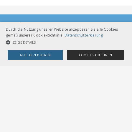
Kontakt
Durch die Nutzung unserer Website akzeptieren Sie alle Cookies
Manuel Dürr
gemäß unserer Cookie-Richtlinie.
Datenschutzerklärung
Projektleiter Bildung
ZEIGE DETAILS
+41 31 359 23 45
manuel.duerr@voev.ch
ALLE AKZEPTIEREN
COOKIES ABLEHNEN
UNBEDINGT NOTWENDIGE COOKIES
LEISTUNGSCOOKIES
TARGETING-COOKIES
VERBAND ÖFFENTLICHER VERKEHR
Unbedingt notwendige Cookies
Leistungscookies
Dählhölzliweg 12
CH-3005 Bern
Targeting-Cookies
Tel. Direktkontakt zum VöV-Team
info@voev.ch
Streng notwendige Cookies ermöglichen die Kernfunktionen der
Lageplan
Website wie Benutzeranmeldung und Kontoverwaltung. Die Website
kann ohne die unbedingt erforderlichen Cookies nicht ordnungsgemäß