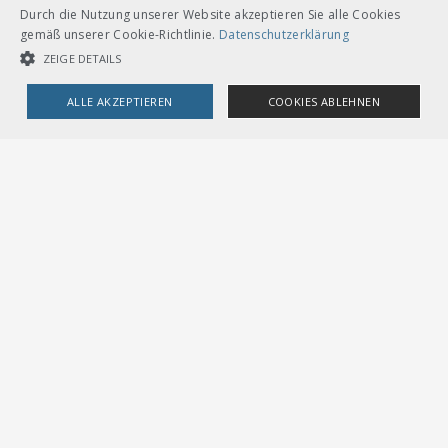
Durch die Nutzung unserer Website akzeptieren Sie alle Cookies
gemäß unserer Cookie-Richtlinie.
Datenschutzerklärung
ZEIGE DETAILS
ALLE AKZEPTIEREN
COOKIES ABLEHNEN
UNBEDINGT NOTWENDIGE COOKIES
LEISTUNGSCOOKIES
TARGETING-COOKIES
Unbedingt notwendige Cookies
Leistungscookies
Targeting-Cookies
Streng notwendige Cookies ermöglichen die Kernfunktionen der
Website wie Benutzeranmeldung und Kontoverwaltung. Die Website
kann ohne die unbedingt erforderlichen Cookies nicht ordnungsgemäß
verwendet werden.
Provider /
Name
Ablauf
Beschreibung
Domain